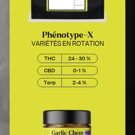
Phénotype-X
VARIÉTÉS EN ROTATION
THC
24 - 30 %
CBD
0-1 %
Terp
2-4 %