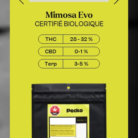
Mimosa Evo
CERTIFIÉ BIOLOGIQUE
THC
28 - 32 %
CBD
0-1 %
Terp
3-5 %