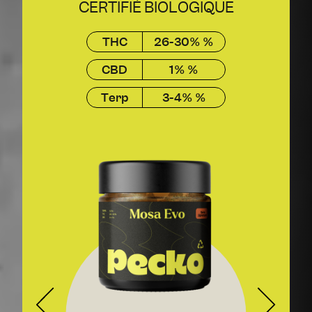
CERTIFIÉ BIOLOGIQUE
THC
26-30% %
CBD
1% %
Terp
3-4% %