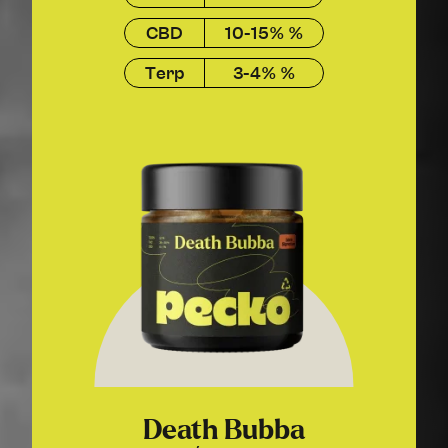
CBD
10-15% %
Terp
3-4% %
Death Bubba